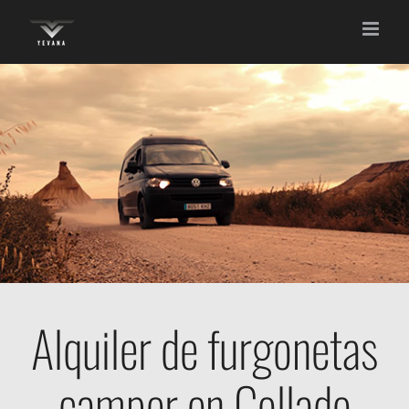
Saltar
al
contenido
Alquiler de furgonetas
camper en Collado