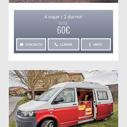
4 viajar / 2 dormir
DESDE
60€
CONTACTO
LLAMAR
+INFO