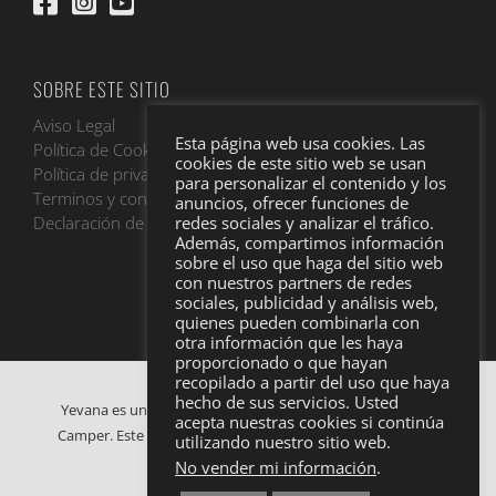
SOBRE ESTE SITIO
Aviso Legal
Esta página web usa cookies. Las
Política de Cookies
cookies de este sitio web se usan
Política de privacidad
para personalizar el contenido y los
Terminos y condiciones
anuncios, ofrecer funciones de
Declaración de accesibilidad
redes sociales y analizar el tráfico.
Además, compartimos información
sobre el uso que haga del sitio web
con nuestros partners de redes
sociales, publicidad y análisis web,
quienes pueden combinarla con
otra información que les haya
proporcionado o que hayan
recopilado a partir del uso que haya
hecho de sus servicios. Usted
Yevana es una empresa de alquiler y venta de furgonetas
acepta nuestras cookies si continúa
Camper. Este proyecto digital está financiado por la Unión
utilizando nuestro sitio web.
Europea NexGenerationEU.
No vender mi información
.