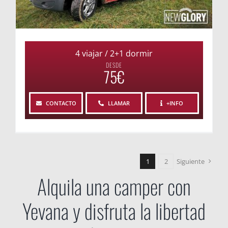
4 viajar / 2+1 dormir
DESDE
75€
CONTACTO
LLAMAR
+INFO
1
2
Siguiente
Alquila una camper con
Yevana y disfruta la libertad