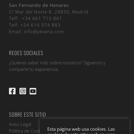
San Fernando de Henares
C/ Mar del Norte 8, 28830, Madrid
Telf:
+34 661 713 861
Telf:
+34 616 974 883
Email:
info@yevana.com
REDES SOCIALES
¿Quieres saber más sobre nosotros? Síguenos y
comparte tu experiencia.
SOBRE ESTE SITIO
Aviso Legal
Esta página web usa cookies. Las
Política de Cookies