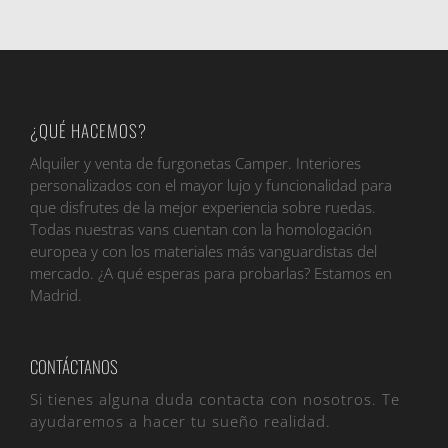
¿QUÉ HACEMOS?
Alquiler y venta de furgonetas Camper. Interiores
personalizados con el mayor lujo y funcionalidad para
que disfrutes de la mejor experiencia sobre ruedas.
Todas nuestras vans cuentan con la homologación
europea y con los materiales más vanguardistas del
mercado. ¿A qué esperas para probarlas? Estamos en
Madrid.
CONTÁCTANOS
Si tienes alguna duda contacta con nosotros. Te
ayudaremos a hacer tu sueño realidad.