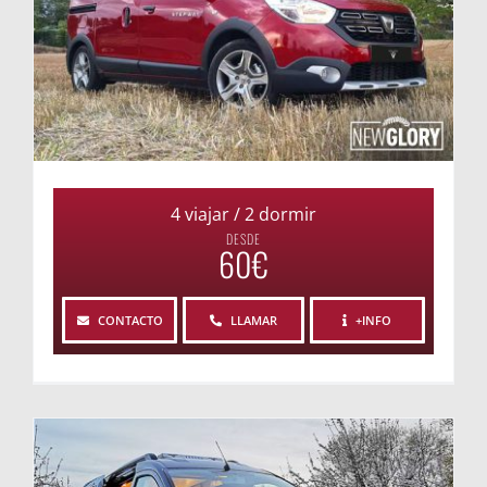
4 viajar / 2 dormir
DESDE
60€
CONTACTO
LLAMAR
+INFO