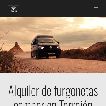
Saltar
al
contenido
Alquiler de furgonetas
camper en Torrejón