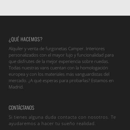
¿QUÉ HACEMOS?
Alquiler y venta de furgonetas Camper. Interiores
personalizados con el mayor lujo y funcionalidad para
que disfrutes de la mejor experiencia sobre ruedas.
Todas nuestras vans cuentan con la homologación
europea y con los materiales más vanguardistas del
mercado. ¿A qué esperas para probarlas? Estamos en
Madrid.
CONTÁCTANOS
Si tienes alguna duda contacta con nosotros. Te
ayudaremos a hacer tu sueño realidad.