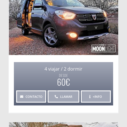
4 viajar / 2 dormir
DESDE
60€
CONTACTO
LLAMAR
+INFO