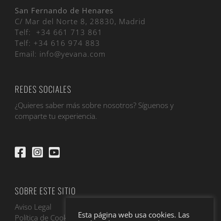
San Fernando de Henares
C/ Mar del Norte 8, 28830, Madrid
Telf:
+34 661 713 861
Telf:
+34 616 974 883
Email:
info@yevana.com
REDES SOCIALES
¿Quieres saber más sobre nosotros? Síguenos y
comparte tu experiencia.
SOBRE ESTE SITIO
Aviso Legal
Esta página web usa cookies. Las
Política de Cookies