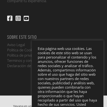
comparte tu experiencia.
SOBRE ESTE SITIO
Aviso Legal
Esta página web usa cookies. Las
Política de Cookies
cookies de este sitio web se usan
Política de privacidad
para personalizar el contenido y los
Terminos y condiciones
anuncios, ofrecer funciones de
Declaración de accesibilidad
redes sociales y analizar el tráfico.
Además, compartimos información
sobre el uso que haga del sitio web
con nuestros partners de redes
sociales, publicidad y análisis web,
quienes pueden combinarla con
otra información que les haya
proporcionado o que hayan
recopilado a partir del uso que haya
hecho de sus servicios. Usted
Yevana es una empresa de alquiler y venta de furgonetas