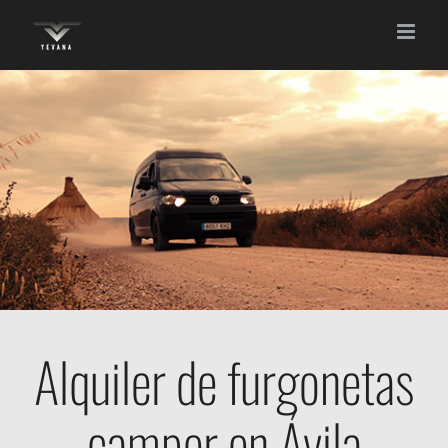
Saltar
al
contenido
Alquiler de furgonetas
camper en Ávila