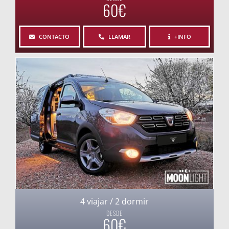
60€
CONTACTO
LLAMAR
+INFO
4 viajar / 2 dormir
DESDE
60€