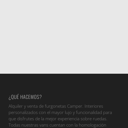
¿QUÉ HACEMOS?
Alquiler y venta de furgonetas Camper. Interiores
personalizados con el mayor lujo y funcionalidad para
que disfrutes de la mejor experiencia sobre ruedas.
Todas nuestras vans cuentan con la homologación