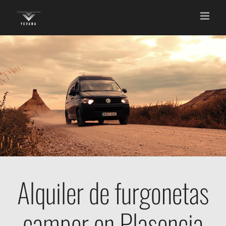
Saltar
al
contenido
Alquiler de furgonetas
camper en Plasencia