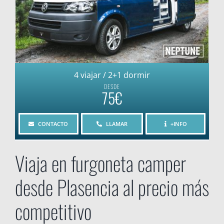
4 viajar / 2+1 dormir
DESDE
75€
CONTACTO
LLAMAR
+INFO
Viaja en furgoneta camper
desde Plasencia al precio más
competitivo