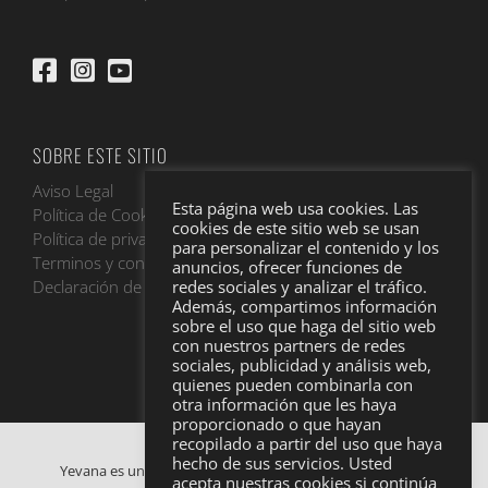
SOBRE ESTE SITIO
Aviso Legal
Esta página web usa cookies. Las
Política de Cookies
cookies de este sitio web se usan
Política de privacidad
para personalizar el contenido y los
Terminos y condiciones
anuncios, ofrecer funciones de
Declaración de accesibilidad
redes sociales y analizar el tráfico.
Además, compartimos información
sobre el uso que haga del sitio web
con nuestros partners de redes
sociales, publicidad y análisis web,
quienes pueden combinarla con
otra información que les haya
proporcionado o que hayan
recopilado a partir del uso que haya
hecho de sus servicios. Usted
Yevana es una empresa de alquiler y venta de furgonetas
acepta nuestras cookies si continúa