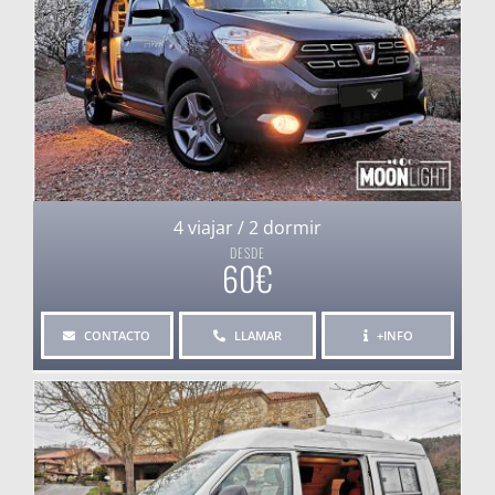
4 viajar / 2 dormir
DESDE
60€
CONTACTO
LLAMAR
+INFO