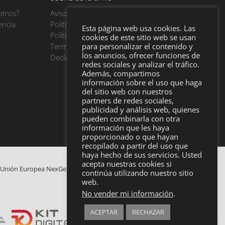
otros?
Aviso Legal
encia.
Política de Cookies
Esta página web usa cookies. Las
Política de privacidad
cookies de este sitio web se usan
Terminos y condiciones
para personalizar el contenido y
los anuncios, ofrecer funciones de
Declaración de accesibilidad
redes sociales y analizar el tráfico.
Además, compartimos
información sobre el uso que haga
del sitio web con nuestros
partners de redes sociales,
publicidad y análisis web, quienes
pueden combinarla con otra
información que les haya
proporcionado o que hayan
recopilado a partir del uso que
haya hecho de sus servicios. Usted
acepta nuestras cookies si
la Unión Europea NexGenerationEU.
continúa utilizando nuestro sitio
web.
No vender mi información
.
ACEPTAR
RECHAZAR