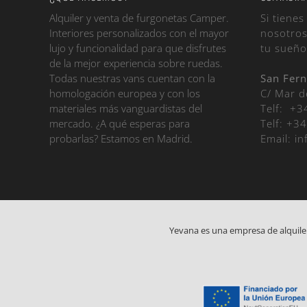
Alquiler y venta de furgonetas Camper.
Si tiene
Interiores personalizados con el mayor
nosotros
lujo y funcionalidad para que disfrutes
tu sueño
de la mejor experiencia sobre ruedas.
Todas nuestras vans cuentan con la
San Fer
homologación europea y con los
C/ Mar d
materiales más vanguardistas del
Telf:
+3
mercado. ¿A qué esperas para
Telf:
+34
probarlas? Estamos en Madrid.
Email:
in
Yevana es una empresa de alquile