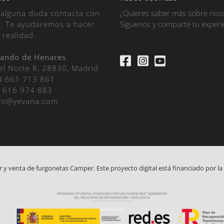
s alguna duda contacta con
¿Quieres saber más sobre nos
. Te ayudaremos a hacer
Síguenos y comparte tu experi
 realidad.
nando de Henares
el Norte 8, 28830, Madrid
4 661 713 861
 616 974 883
fo@yevana.com
r y venta de furgonetas Camper. Este proyecto digital está financiado por 