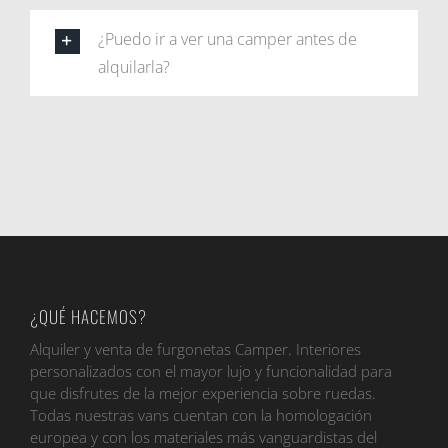
¿Puedo ir a ver una camper antes de
alquilarla?
¿QUÉ HACEMOS?
Alquiler y venta de furgonetas Camper. Interiores
personalizados con el mayor lujo y funcionalidad para
que disfrutes de la mejor experiencia sobre ruedas.
Todas nuestras vans cuentan con la homologación
europea y con los materiales más vanguardistas del