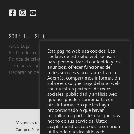
SOBRE ESTE SITIO
Aviso Legal
Esta página web usa cookies. Las
Política de Cookies
cookies de este sitio web se usan
Política de privacidad
para personalizar el contenido y los
Terminos y condiciones
anuncios, ofrecer funciones de
Declaración de accesibilidad
redes sociales y analizar el tráfico.
Además, compartimos información
sobre el uso que haga del sitio web
con nuestros partners de redes
sociales, publicidad y análisis web,
quienes pueden combinarla con
otra información que les haya
proporcionado o que hayan
recopilado a partir del uso que haya
hecho de sus servicios. Usted
Yevana es una empresa de alquiler y venta de furgonetas
acepta nuestras cookies si continúa
Camper. Este proyecto digital está financiado por la Unión
utilizando nuestro sitio web.