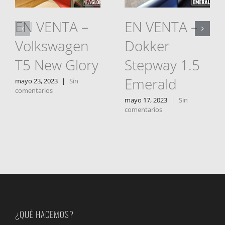
EN VENTA –
EN VENTA –
Volkswagen
Dokker
T5 New Glory
Stepway 1.5
Emerald
mayo 23, 2023
|
Sin
comentarios
mayo 17, 2023
|
Sin
comentarios
¿QUÉ HACEMOS?